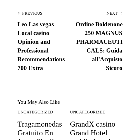
PREVIOUS
NEXT
Leo Las vegas
Ordine Boldenone
Local casino
250 MAGNUS
Opinion and
PHARMACEUTI
Professional
CALS: Guida
Recommendations
all’Acquisto
700 Extra
Sicuro
You May Also Like
UNCATEGORIZED
UNCATEGORIZED
Tragamonedas
GrandX casino
Gratuito En
Grand Hotel