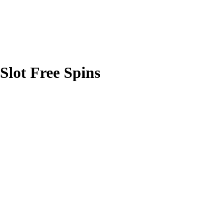
Slot Free Spins