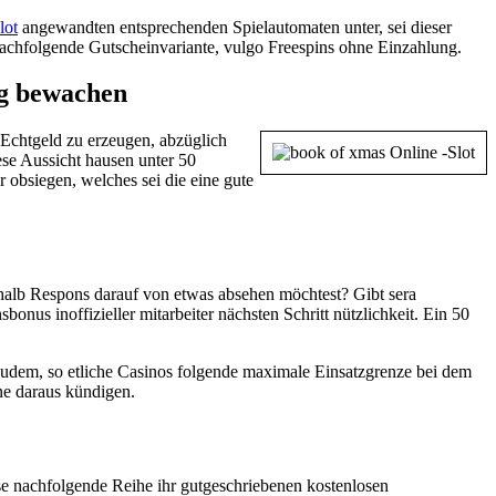
lot
angewandten entsprechenden Spielautomaten unter, sei dieser
t nachfolgende Gutscheinvariante, vulgo Freespins ohne Einzahlung.
ng bewachen
 Echtgeld zu erzeugen, abzüglich
iese Aussicht hausen unter 50
 obsiegen, welches sei die eine gute
shalb Respons darauf von etwas absehen möchtest? Gibt sera
bonus inoffizieller mitarbeiter nächsten Schritt nützlichkeit. Ein 50
udem, so etliche Casinos folgende maximale Einsatzgrenze bei dem
ne daraus kündigen.
ise nachfolgende Reihe ihr gutgeschriebenen kostenlosen