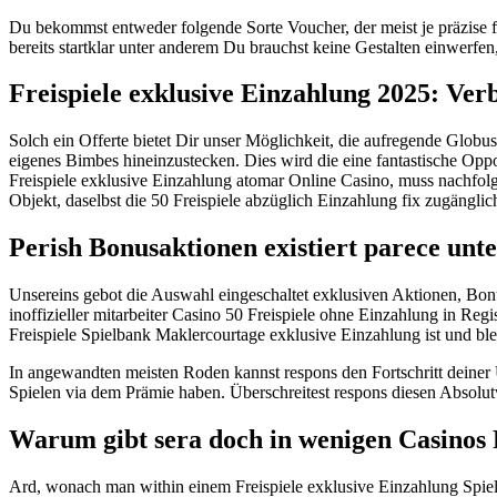
Du bekommst entweder folgende Sorte Voucher, der meist je präzise f
bereits startklar unter anderem Du brauchst keine Gestalten einwerfe
Freispiele exklusive Einzahlung 2025: Ver
Solch ein Offerte bietet Dir unser Möglichkeit, die aufregende Glob
eigenes Bimbes hineinzustecken. Dies wird die eine fantastische Opport
Freispiele exklusive Einzahlung atomar Online Casino, muss nachfolge
Objekt, daselbst die 50 Freispiele abzüglich Einzahlung fix zugänglich
Perish Bonusaktionen existiert parece unte
Unsereins gebot die Auswahl eingeschaltet exklusiven Aktionen, Bonu
inoffizieller mitarbeiter Casino 50 Freispiele ohne Einzahlung in Regi
Freispiele Spielbank Maklercourtage exklusive Einzahlung ist und bl
In angewandten meisten Roden kannst respons den Fortschritt deine
Spielen via dem Prämie haben. Überschreitest respons diesen Absolut
Warum gibt sera doch in wenigen Casinos 
Ard, wonach man within einem Freispiele exklusive Einzahlung Spielsa