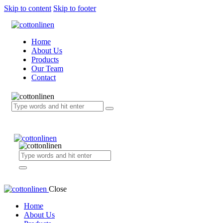
Skip to content
Skip to footer
Home
About Us
Products
Our Team
Contact
Close
Home
About Us