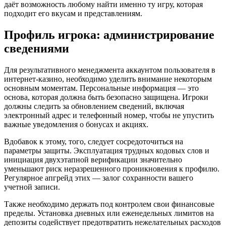
даёт возможность любому найти именно ту игру, которая
подходит его вкусам и представлениям.
Профиль игрока: администрирование
сведениями
Для результативного менеджмента аккаунтом пользователя в
интернет-казино, необходимо уделить внимание некоторым
основным моментам. Персональные информация — это
основа, которая должна быть безопасно защищена. Игроки
должны следить за обновлением сведений, включая
электронный адрес и телефонный номер, чтобы не упустить
важные уведомления о бонусах и акциях.
Вдобавок к этому, того, следует сосредоточиться на
параметры защиты. Эксплуатация трудных кодовых слов и
инициация двухэтапной верификации значительно
уменьшают риск неразрешенного проникновения к профилю.
Регулярное апгрейд этих — залог сохранности вашего
учетной записи.
Также необходимо держать под контролем свои финансовые
пределы. Установка дневных или еженедельных лимитов на
депозиты содействует предотвратить нежелательных расходов