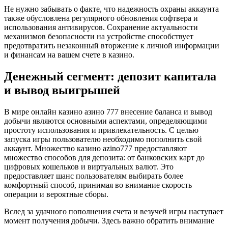
Не нужно забывать о факте, что надежность охраны аккаунта
также обусловлена регулярного обновления софтвера и
использования антивирусов. Сохранение актуальности
механизмов безопасности на устройстве способствует
предотвратить незаконный вторжение к личной информации
и финансам на вашем счете в казино.
Денежный сегмент: депозит капитала
и вывод выигрышей
В мире онлайн казино азино 777 внесение баланса и вывод
добычи являются основными аспектами, определяющими
простоту использования и привлекательность. С целью
запуска игры пользователю необходимо пополнить свой
аккаунт. Множество казино azino777 предоставляют
множество способов для депозита: от банковских карт до
цифровых кошельков и виртуальных валют. Это
предоставляет шанс пользователям выбирать более
комфортный способ, принимая во внимание скорость
операции и вероятные сборы.
Вслед за удачного пополнения счета и везучей игры наступает
момент получения добычи. Здесь важно обратить внимание