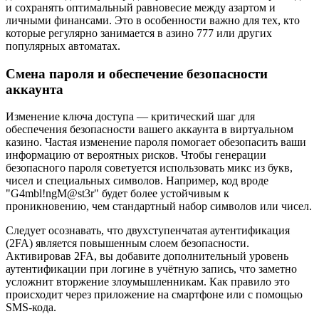
и сохранять оптимальный равновесие между азартом и
личными финансами. Это в особенности важно для тех, кто
которые регулярно занимается в азино 777 или других
популярных автоматах.
Смена пароля и обеспечение безопасности
аккаунта
Изменение ключа доступа — критический шаг для
обеспечения безопасности вашего аккаунта в виртуальном
казино. Частая изменение пароля помогает обезопасить ваши
информацию от вероятных рисков. Чтобы генерации
безопасного пароля советуется использовать микс из букв,
чисел и специальных символов. Например, код вроде
"G4mbl!ngM@st3r" будет более устойчивым к
проникновению, чем стандартный набор символов или чисел.
Следует осознавать, что двухступенчатая аутентификация
(2FA) является повышенным слоем безопасности.
Активировав 2FA, вы добавите дополнительный уровень
аутентификации при логине в учётную запись, что заметно
усложнит вторжение злоумышленникам. Как правило это
происходит через приложение на смартфоне или с помощью
SMS-кода.