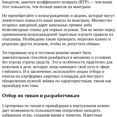
бандитов, заметьте коэффициент возврата (RTP) — чем выше
этот показатель, тем больше шансов на выигрыш.
Не пренебрегайте о вознаграждениях и акциях, которые могут
значительно повысить ваши шансы на выигрыш. Множество
игорных заведений дарят начальные премии либо
безвозмездные спины для первых игроков. Тем не менее перед
применением вознаграждений тщательно изучите правила их
отыгрыша. Необходимо также проверить лицензии казино и
рецензии других игроков, чтобы не допустить обмана.
Тестирование игр в тестовом режиме может быть
замечательным способом разобраться в механике и условиях
без угрозы утраты средств. Это в особенности практично для
новичков в деле, которые лишь начинают свой путь в сфере
гэмблинга. И в заключение, используйте опции отбора и
поиска на платформах азартных площадок для быстрого
обнаружения нужной забавы по характеристикам, таким как
провайдер или тема.
Отбор по типам и разработчикам
Сортировка по типам и провайдерам в виртуальном казино
дает возможность пользователям оперативно находить
избранные игры, сохраняя время и энергию. Известные