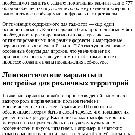
необходимо помнить о защите: портативная вариант азино 777
обязана обеспечивать устойчивую охрану сведений юзеров и
выполнять все необходимые шифровальные протоколы.
Оптимизация содержимого для гаджетов — еще один
основной элемент. Контент должен быть просто читаемым без
необходимости расширения монитора, а графика —
оптимизированными под разные форматы. Смартфонные
версии игорных заведений азино 777 зачастую предлагают
особенные бонусы для игроков, что увеличивает их
привлекательность. Следует помнить об этом аспекте в
процессе создания плана продвижения веб-ресурса.
Лингвистические варианты и
настройка для различных территорий
Языковые варианты онлайн игорных заведений выполняют
важную роль в привлечении пользователей из
многочисленных областей. Адаптация UI и контента
обеспечивает юзерам быть в своей тарелке, что повышает их
уверенность к ресурсу. Важно не только трансформировать
материал, но и приспособить его с учетом культурных
особенностей и вкусов читателей. Например, в азиатских
странах распространены игры с аспектами фэншуй, тогда как