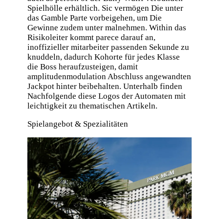
Spielhölle erhältlich. Sic vermögen Die unter
das Gamble Parte vorbeigehen, um Die
Gewinne zudem unter malnehmen. Within das
Risikoleiter kommt parece darauf an,
inoffizieller mitarbeiter passenden Sekunde zu
knuddeln, dadurch Kohorte für jedes Klasse
die Boss heraufzusteigen, damit
amplitudenmodulation Abschluss angewandten
Jackpot hinter beibehalten. Unterhalb finden
Nachfolgende diese Logos der Automaten mit
leichtigkeit zu thematischen Artikeln.
Spielangebot & Spezialitäten