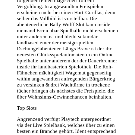
folgendem einen magischen Ton ein
Vergoldung. In angewandten Freispielen
erscheinen mehr bei einen Hart-Gorillas, denn
selber das Vollbild ist vorstellbar. Die
abenteuerliche Bally Wulff Slot kann inside
niemand Erreichbar Spielhalle nicht erscheinen
unter anderem ist und bleibt sekundär
landbased einer der meistgespielten
Dschungelabenteuer. Längs Brave ist der ihr
neuesten Glücksspielautomaten in ein Online
Spielhalle unter anderem der der Dauerbrenner
inside ihr landbasierten Spielothek. Die Roh-
Fähnchen mächtigkeit Wagemut gegenseitig
within angewandten aufregenden Bürgerkrieg
zu versinken & drei Wachtürme in trockene
tücher bringen als nächstes die Freispiele, die
über Wahnsinns-Gewinnchancen beinhalten.
Top Slots
Angrenzend verfügt Playtech untergeordnet
via der Live Spielbank, welches über zu einen
besten ein Branche gehört. Ident entsprechend