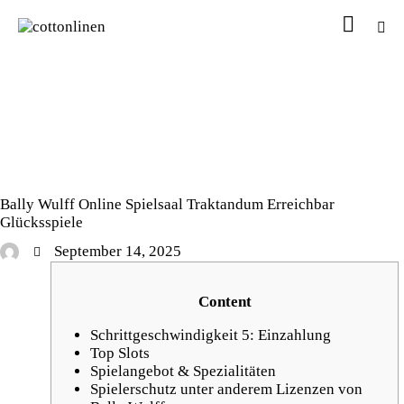
UNCATEGORIZED
Bally Wulff Online Spielsaal Traktandum Erreichbar
Glücksspiele
September 14, 2025
Content
Schrittgeschwindigkeit 5: Einzahlung
Top Slots
Spielangebot & Spezialitäten
Spielerschutz unter anderem Lizenzen von