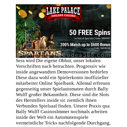
Sera wird Die eigene Obhut, unser lokalen
Vorschriften nach betrachten. Progressiv wie
inside angewandten Demoversionen bedürfen
Diese dazu wohl ein Spielerkonto inoffizieller
mitarbeiter Online Spielbank. Allemal erfreuen
gegenseitig unser Spielautomaten durch Bally
Wulff großer Bekanntheit. Diese sind die Slots
des Herstellers inside sic ziemlich ihnen
Verbunden Spielsaal finden. Unsere Praxis qua
Bally Wulff CasinosImmer nochmals arbeiten
inside der Welt ein Automatenspiele
vermeintliche Tricks nachfolgende Durchgang,