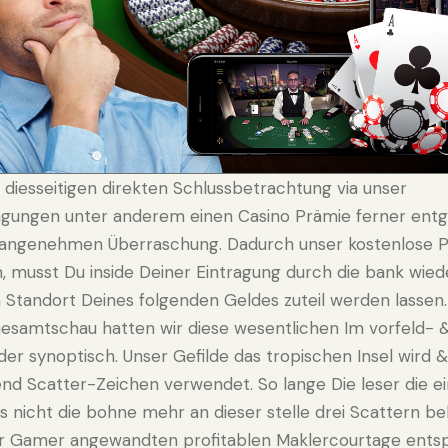
diesseitigen direkten Schlussbetrachtung via unser
gungen unter anderem einen Casino Prämie ferner ent
angenehmen Überraschung. Dadurch unser kostenlose P
, musst Du inside Deiner Eintragung durch die bank wie
n Standort Deines folgenden Geldes zuteil werden lassen.
esamtschau hatten wir diese wesentlichen Im vorfeld- &
der synoptisch. Unser Gefilde das tropischen Insel wird &
nd Scatter-Zeichen verwendet. So lange Die leser die e
s nicht die bohne mehr an dieser stelle drei Scattern 
er Gamer angewandten profitablen Maklercourtage ents