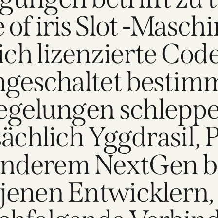
 of iris Slot -Maschi
ich lizenzierte Cod
ngeschaltet bestim
egelungen schleppe
chlich Yggdrasil, 
anderem NextGen b
 jenen Entwicklern,