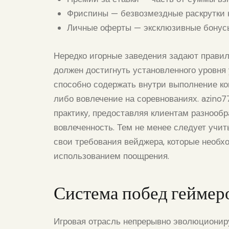
Фриспины — безвозмездные раскрутки 
Личные оферты — эксклюзивные бонусы
Нередко игорные заведения задают правил
должен достигнуть установленного уровня 
способно содержать внутри выполнение кон
либо вовлечение на соревнованиях. azino7
практику, предоставляя клиентам разнооб
вовлеченность. Тем не менее следует учит
свои требования вейджера, которые необх
использованием поощрения.
Система побед геймер
Игровая отрасль непрерывно эволюциониру