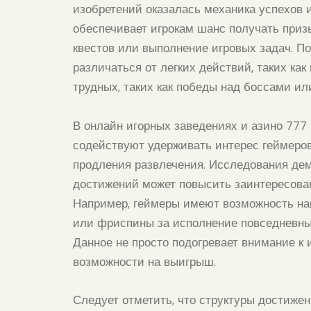
изобретений оказалась механика успехов и
обеспечивает игрокам шанс получать приз
квестов или выполнение игровых задач. П
различаться от легких действий, таких как
трудных, таких как победы над боссами ил
В онлайн игорных заведениях и азино 77
содействуют удерживать интерес геймеров
продления развлечения. Исследования дем
достижений может повысить заинтересова
Например, геймеры имеют возможность на
или фриспины за исполнение повседневны
Данное не просто подогревает внимание к и
возможности на выигрыш.
Следует отметить, что структуры достиж