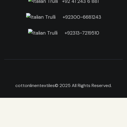
+92 41 243 6 881
+92300-6681243
+92313-7219510
cottonlinentextiles
© 2025 All Rights Reserved.