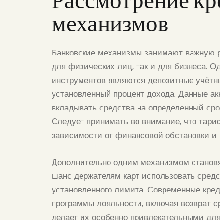
Рассмотрение к
механизмов
Банковские механизмы занимают важную р
для физических лиц, так и для бизнеса. О
инструментов являются депозитные учётны
установленный процент дохода. Данные ак
вкладывать средства на определенный срок
Следует принимать во внимание, что тари
зависимости от финансовой обстановки и к
Дополнительно одним механизмом становя
шанс держателям карт использовать средс
установленного лимита. Современные кред
программы лояльности, включая возврат с
делает их особенно привлекательными для