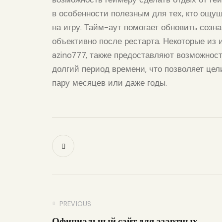
в особенности полезным для тех, кто ощущ
на игру. Тайм-аут помогает обновить созн
объективно после рестарта. Некоторые из 
azino777, также предоставляют возможнос
долгий период времени, что позволяет цели
пару месяцев или даже годы.
PREVIOUS
Официальный сайт для азартных