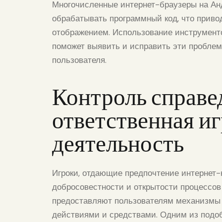
Многочисленные интернет-браузеры на Ан
обрабатывать программный код, что прив
отображением. Использование инструмент
поможет выявить и исправить эти проблемы
пользователя.
Контроль справе
ответственная и
деятельность
Игроки, отдающие предпочтение интернет-
добросовестности и открытости процессов
предоставляют пользователям механизмы 
действиями и средствами. Одним из подо