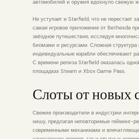
автомобилей и оружия вдохнуло свежую жи
Не уступает и Starfield, что не перестает 
самая игровое приложение от Bethesda пр
звёздное путешествие, исследуя многочи
биомами и ресурсами. Сложная структура 
индивидуальные корабли обеспечивают ра
С времени релиза Starfield оказалась одн
площадках Steam и Xbox Game Pass.
Слоты от новых 
Свежие производители в индустрии интер
нишу, предлагая неповторимые гейминг-р
современными механиками и впечатляющей 
начинающих игроков, так и опытных игрок