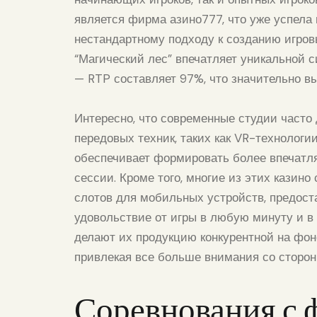
является фирма азино777, что уже успела 
нестандартному подходу к созданию игров
“Магический лес” впечатляет уникальной 
— RTP составляет 97%, что значительно вы
Интересно, что современные студии часто
передовых техник, таких как VR-технологи
обеспечивает формировать более впечат
сессии. Кроме того, многие из этих казино
слотов для мобильных устройств, предост
удовольствие от игры в любую минуту и в
делают их продукцию конкурентной на фон
привлекая все больше внимания со стороны
Соревнования с