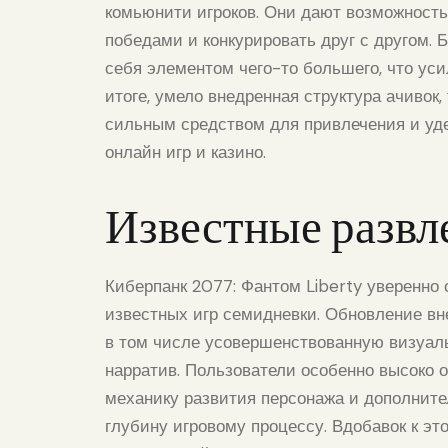
комьюнити игроков. Они дают возможност
победами и конкурировать друг с другом.
себя элементом чего-то большего, что уси
итоге, умело внедренная структура ачивок, 
сильным средством для привлечения и уд
онлайн игр и казино.
Известные развл
Киберпанк 2077: Фантом Liberty уверенно 
известных игр семидневки. Обновление вн
в том числе усовершенствованную визуа
нарратив. Пользователи особенно высоко
механику развития персонажа и дополните
глубину игровому процессу. Вдобавок к эт