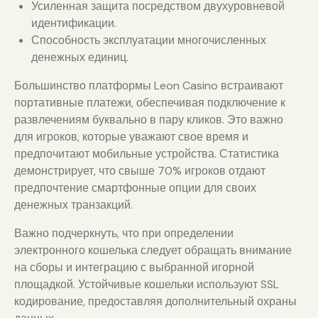
Усиленная защита посредством двухуровневой
идентификации.
Способность эксплуатации многочисленных
денежных единиц.
Большинство платформы Leon Casino встраивают
портативные платежи, обеспечивая подключение к
развлечениям буквально в пару кликов. Это важно
для игроков, которые уважают свое время и
предпочитают мобильные устройства. Статистика
демонстрирует, что свыше 70% игроков отдают
предпочтение смартфонные опции для своих
денежных транзакций.
Важно подчеркнуть, что при определении
электронного кошелька следует обращать внимание
на сборы и интеграцию с выбранной игорной
площадкой. Устойчивые кошельки используют SSL
кодирование, предоставляя дополнительный охраны