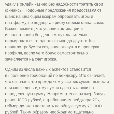
удачу в онлайн казино без надобности тратить свои
финансы. Подобные предложения предоставляют
шанс начинающим юзерам опробовать игры и
платформу, не подвергая риску своими финансами.
Важно помнить, что условия активации и
использования бездепов могут значительно
варьироваться от одного казино до другого. Как
правило требуется создание аккаунта и проверка
профиля, после чего бонус самостоятельно
зачисляется на счет игрока.
Одним из числа важных аспектов становится
выполнение требований по вейджеру. Это означает,
что означает, что прежде чем участник сумеет вывести
призовые деньги, ему нужно сделать ставки на
определенную сумму. Например, если размер бонуса
равен 1000 рублей, с требованием вейджера 20x,
геймер должен поставить на общую сумму 20 000
рублей. Таким образом необходимо тщательно