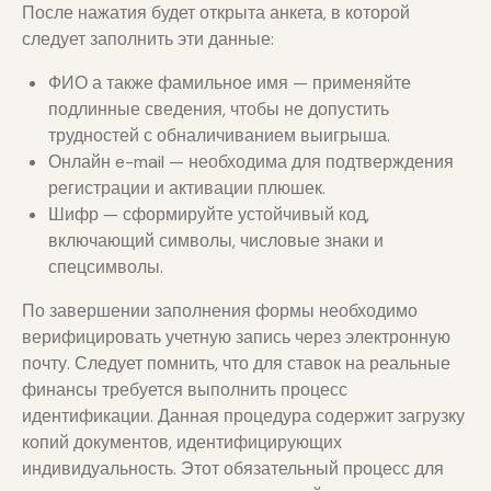
После нажатия будет открыта анкета, в которой
следует заполнить эти данные:
ФИО а также фамильное имя — применяйте
подлинные сведения, чтобы не допустить
трудностей с обналичиванием выигрыша.
Онлайн e-mail — необходима для подтверждения
регистрации и активации плюшек.
Шифр — сформируйте устойчивый код,
включающий символы, числовые знаки и
спецсимволы.
По завершении заполнения формы необходимо
верифицировать учетную запись через электронную
почту. Следует помнить, что для ставок на реальные
финансы требуется выполнить процесс
идентификации. Данная процедура содержит загрузку
копий документов, идентифицирующих
индивидуальность. Этот обязательный процесс для