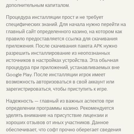
дополнительным капиталом.
Процедура инсталляции прост и не требует
специфических знаний. Для начала нужно перейти на
главный сайт определенного казино, на котором как
правило предоставляется ссылка для скачивания
приложения. После скачивания пакета APK нужно
разрешить инсталлирование из неопознанных
источников в настройках устройства. Эта обычная
процедура при приложений, устанавливаемых вне
Google Play. После инсталляции игрок имеет
возможность авторизоваться в свой аккаунт или
зарегистрироваться, чтобы приступить к игре.
Надежность — главный из важных аспектов при
определении программы казино. Рекомендуется
уделять внимание на присутствие лицензии и
хороших отзывов от иных участников. Данное
обеспечивает, что софт прочно оберегает сведения