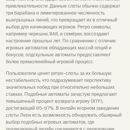
привлекательности. Данные слоты обычно содержат
три барабана и лимитированное численность
выигрышных линий, что превращает их в отличный
выбор для начинающих игроков. Ретро символы,
например черешни, BAR, и семёрки, воссоздают
настроение прошлых лет. По сравнению с отличие
игровых автоматов обладающих массой опций и
бонусов, олдскульные автоматы предоставляют
более прямолинейный игровой процесс.
Пользователи ценят ретро-слоты за их большую
нестабильность, что подразумевает перспективу
значительных побед при относительно небольших
ставках. Подобные автоматы зачастую предлагают
повышенный процент возврата игроку (RTP),
достигающий 95-97%. В онлайн игорном заведении
слоты Леон есть возможность обнаружить обширный
выбор подобных игровых автоматов, где
традиционный дизайн соединяется с передовыми