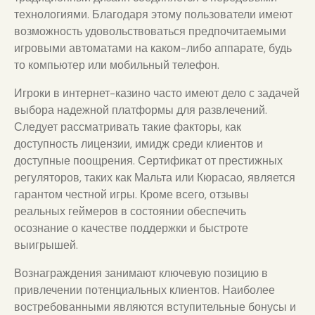
технологиями. Благодаря этому пользователи имеют
возможность удовольствоваться предпочитаемыми
игровыми автоматами на каком-либо аппарате, будь
то компьютер или мобильный телефон.
Игроки в интернет-казино часто имеют дело с задачей
выбора надежной платформы для развлечений.
Следует рассматривать такие факторы, как
доступность лицензии, имидж среди клиентов и
доступные поощрения. Сертификат от престижных
регуляторов, таких как Мальта или Кюрасао, является
гарантом честной игры. Кроме всего, отзывы
реальных геймеров в состоянии обеспечить
осознание о качестве поддержки и быстроте
выигрышей.
Вознаграждения занимают ключевую позицию в
привлечении потенциальных клиентов. Наиболее
востребованными являются вступительные бонусы и