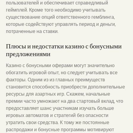
пользователей и обеспечивает справедливый
геймплей. Кроме того необходимо учитывать
существование опций ответственного гемблинга,
которые содействуют управлять период и деньги,
потраченные на ставки.
Плюсы и недостатки казино с бонусными
предложениями
Казино с бонусными оферами могут значительно
обогатить игровой опыт, но следует учитывать все
факторы. Одним из из главных преимуществ
становится способность приобрести дополнительные
ресурсы для азартных игр. Скажем, начальные
премии часто умножают на два стартовый вклад, что
предоставляет шанс участникам изучать больше
игровых автоматов и стратегий без опасности
утратить свои средства. К тому же постоянные
распродажи и бонусные программы мотивируют