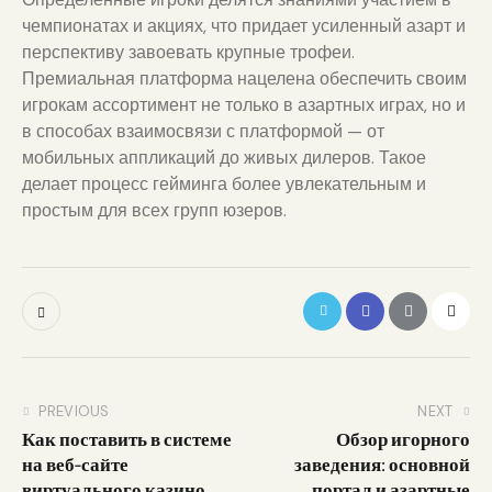
чемпионатах и акциях, что придает усиленный азарт и
перспективу завоевать крупные трофеи.
Премиальная платформа нацелена обеспечить своим
игрокам ассортимент не только в азартных играх, но и
в способах взаимосвязи с платформой — от
мобильных аппликаций до живых дилеров. Такое
делает процесс гейминга более увлекательным и
простым для всех групп юзеров.
PREVIOUS
NEXT
Как поставить в системе
Обзор игорного
на веб-сайте
заведения: основной
виртуального казино
портал и азартные