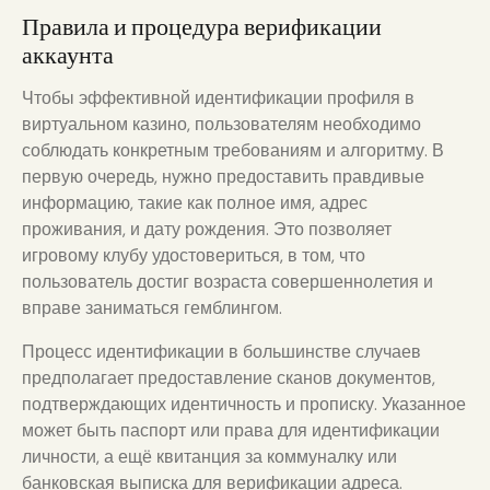
Правила и процедура верификации
аккаунта
Чтобы эффективной идентификации профиля в
виртуальном казино, пользователям необходимо
соблюдать конкретным требованиям и алгоритму. В
первую очередь, нужно предоставить правдивые
информацию, такие как полное имя, адрес
проживания, и дату рождения. Это позволяет
игровому клубу удостовериться, в том, что
пользователь достиг возраста совершеннолетия и
вправе заниматься гемблингом.
Процесс идентификации в большинстве случаев
предполагает предоставление сканов документов,
подтверждающих идентичность и прописку. Указанное
может быть паспорт или права для идентификации
личности, а ещё квитанция за коммуналку или
банковская выписка для верификации адреса.