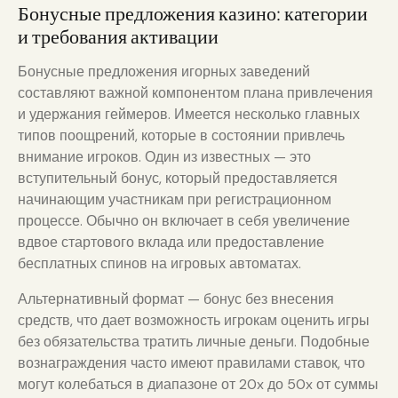
Бонусные предложения казино: категории
и требования активации
Бонусные предложения игорных заведений
составляют важной компонентом плана привлечения
и удержания геймеров. Имеется несколько главных
типов поощрений, которые в состоянии привлечь
внимание игроков. Один из известных — это
вступительный бонус, который предоставляется
начинающим участникам при регистрационном
процессе. Обычно он включает в себя увеличение
вдвое стартового вклада или предоставление
бесплатных спинов на игровых автоматах.
Альтернативный формат — бонус без внесения
средств, что дает возможность игрокам оценить игры
без обязательства тратить личные деньги. Подобные
вознаграждения часто имеют правилами ставок, что
могут колебаться в диапазоне от 20x до 50x от суммы