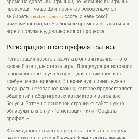
время не давать выигрышей, но большие выигрыши
происходят чаще. Для новичков рекомендуется
выбирать
maxbet casino
слоты с невысокой
изменчивостью, чтобы больше времени оставаться в
игре и получать удовольствие от процесса.
Регистрация нового профиля и запись
Регистрация нового аккаунта в онлайн казино — это
важный этап для старта игры. Процедура регистрации
в большинстве случаев прост для понимания и не
требует много времени. В первичную линию, нужно
подобрать безопасное казино, которое предоставляет
обширный набор игровых автоматов и выгодные
бонусы. Затем на основной страничке сайта нужно
обнаружить кнопку «Регистрация» или «Создать
профиль».
Затем данного клиенту предложат вписать в форму
регистрации, в которой нужно будет указать личные