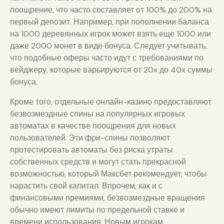
поощрение, что часто составляет от 100% до 200% на
первый депозит. Например, при пополнении баланса
на 1000 деревянных игрок может взять еще 1000 или
даже 2000 монет в виде бонуса. Следует учитывать,
что подобные оферы часто идут с требованиями по
вейджеру, которые варьируются от 20x до 40x суммы
бонуса.
Кроме того, отдельные онлайн-казино предоставляют
безвозмездные спины на популярных игровых
автоматах в качестве поощрения для новых
пользователей. Эти фри-спины позволяют
протестировать автоматы без риска утраты
собственных средств и могут стать прекрасной
возможностью, который Максбет рекомендует, чтобы
нарастить свой капитал. Впрочем, как и с
финансовыми премиями, безвозмездные вращения
обычно имеют лимиты по предельной ставке и
времени использования. Новым игрокам