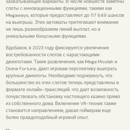
захватывающие варианты. В числе новшеств заметны
слоты с инновационными функциями, такими как
Megaways, которые предоставляют до 117 649 шансов
на выигрыш. Этих автоматы притягивают внимание
не лишь разнообразием линий выплат, но и
уникальными бонусными функциями.
Вдобавок, в 2023 году фиксируется увеличение
востребованности слотов с нарастающими
джекпотами. Такие развлечения, как Mega Moolah и
Divine Fortune, дают игрокам перспективу выиграть
крупные джекпоты. Необходимо подчеркнуть, что
большинство из этих слотов теперь представлены в
формате онлайн-трансляций, что дает возможность
почувствовать обстановку настоящего казино прямо
из собственного дома. Включение VR-техник также
становится направлением, давая геймерам еще
более правдоподобный игровой опыт.