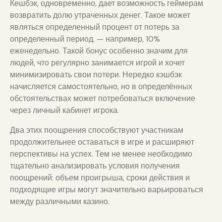
Кешбэк, одновременно, дает возможность геймерам
возвратить долю утраченных денег. Такое может
являться определенный процент от потерь за
определенный период. — например, 10%
еженедельно. Такой бонус особенно значим для
людей, что регулярно занимается игрой и хочет
минимизировать свои потери. Нередко кэшбэк
начисляется самостоятельно, но в определённых
обстоятельствах может потребоваться включение
через личный кабинет игрока.
Два этих поощрения способствуют участникам
продолжительнее оставаться в игре и расширяют
перспективы на успех. Тем не менее необходимо
тщательно анализировать условия получения
поощрений: объем проигрыша, сроки действия и
подходящие игры могут значительно варьироваться
между различными казино.