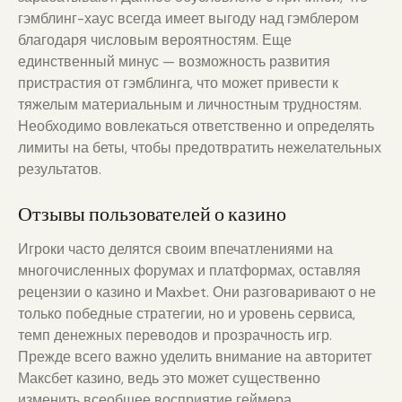
гэмблинг-хаус всегда имеет выгоду над гэмблером
благодаря числовым вероятностям. Еще
единственный минус — возможность развития
пристрастия от гэмблинга, что может привести к
тяжелым материальным и личностным трудностям.
Необходимо вовлекаться ответственно и определять
лимиты на беты, чтобы предотвратить нежелательных
результатов.
Отзывы пользователей о казино
Игроки часто делятся своим впечатлениями на
многочисленных форумах и платформах, оставляя
рецензии о казино и Maxbet. Они разговаривают о не
только победные стратегии, но и уровень сервиса,
темп денежных переводов и прозрачность игр.
Прежде всего важно уделить внимание на авторитет
Максбет казино, ведь это может существенно
изменить всеобщее восприятие геймера.