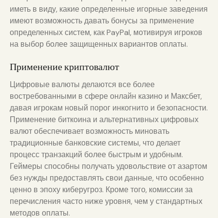
иметь в виду, какие определенные игорные заведения
имеют возможность давать бонусы за применение
определенных систем, как PayPal, мотивируя игроков
на выбор более защищенных вариантов оплаты.
Применение криптовалют
Цифровые валюты делаются все более
востребованными в сфере онлайн казино и Максбет,
давая игрокам новый порог инкогнито и безопасности.
Применение биткоина и альтернативных цифровых
валют обеспечивает возможность миновать
традиционные банковские системы, что делает
процесс транзакций более быстрым и удобным.
Геймеры способны получать удовольствие от азартом
без нужды предоставлять свои данные, что особенно
ценно в эпоху киберугроз. Кроме того, комиссии за
перечисления часто ниже уровня, чем у стандартных
методов оплаты.