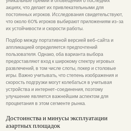
уникальные премии и оповещения о последних
акциях, что делает их привлекательными для
постоянных игроков. Исследования свидетельствуют,
что около 60% игроков выбирают приложениям из-за
их устойчивости и скорости работы.
Подбор между портативной версией веб-сайта и
аппликацией определяется предпочтений
пользователя. Однако, оба варианта выбора
предоставляют вход к широкому спектру игровых
развлечений, в том числе слоты, покер и столовые
игры. Важно учитывать, что степень изображения и
скорость подгрузки могут колебаться в учитывая
устройства и интернет-соединения, поэтому
улучшение является важнейшим аспектом для
процветания в этом сегменте рынка.
Достоинства и минусы эксплуатации
азартных площадок