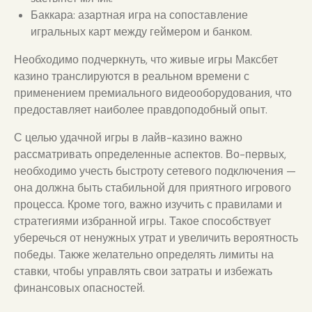
Баккара: азартная игра на сопоставление
игральных карт между геймером и банком.
Необходимо подчеркнуть, что живые игры Максбет
казино транслируются в реальном времени с
применением премиального видеооборудования, что
предоставляет наиболее правдоподобный опыт.
С целью удачной игры в лайв-казино важно
рассматривать определенные аспектов. Во-первых,
необходимо учесть быстроту сетевого подключения —
она должна быть стабильной для приятного игрового
процесса. Кроме того, важно изучить с правилами и
стратегиями избранной игры. Такое способствует
уберечься от ненужных утрат и увеличить вероятность
победы. Также желательно определять лимиты на
ставки, чтобы управлять свои затраты и избежать
финансовых опасностей.