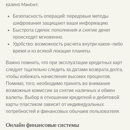
казино Maxbet:
Безопасность операций: передовые методы
шифрования защищают ваши информацию.
Быстрота сделок: пополнения и снятие денег
происходят мгновенно.
Удобство: возможность расчета внутри какое-либо
время и из всякой локации планеты.
Важно помнить, что при эксплуатации кредитных карт
следует тщательно следить за датами возврата долга,
чтобы избежать начисления высоких процентов.
Помимо, того, необходимо принять во внимание
возможные комиссии за снятие наличных и обмен
валюты. Выбор в отношении кредитной и дебетовой
карты пластиком зависит от индивидуальных
потребностей и финансовых обычаев пользователя.
Онлайн финансовые системы