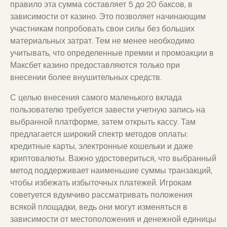
правило эта сумма составляет 5 до 20 баксов, в
зависимости от казино. Это позволяет начинающим
участникам попробовать свои силы без больших
материальных затрат. Тем не менее необходимо
учитывать, что определенные премии и промоакции в
Максбет казино предоставляются только при
внесении более внушительных средств.
С целью внесения самого маленького вклада
пользователю требуется завести учетную запись на
выбранной платформе, затем открыть кассу. Там
предлагается широкий спектр методов оплаты:
кредитные карты, электронные кошельки и даже
криптовалюты. Важно удостовериться, что выбранный
метод поддерживает наименьшие суммы транзакций,
чтобы избежать избыточных платежей. Игрокам
советуется вдумчиво рассматривать положения
всякой площадки, ведь они могут изменяться в
зависимости от местоположения и денежной единицы