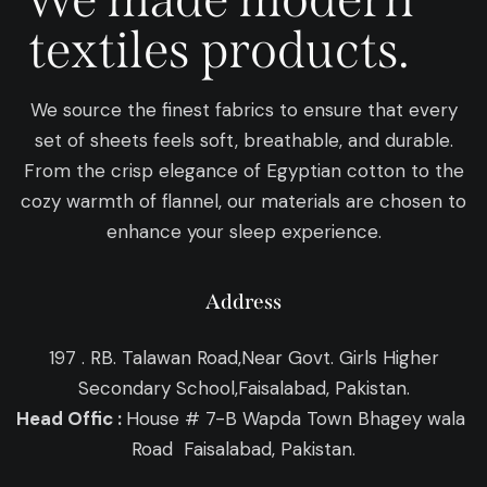
textiles products.
We source the finest fabrics to ensure that every
set of sheets feels soft, breathable, and durable.
From the crisp elegance of Egyptian cotton to the
cozy warmth of flannel, our materials are chosen to
enhance your sleep experience.
Address
197 . RB. Talawan Road,Near Govt. Girls Higher
Secondary School,Faisalabad, Pakistan.
Head Offic :
House # 7-B Wapda Town Bhagey wala
Road Faisalabad, Pakistan.