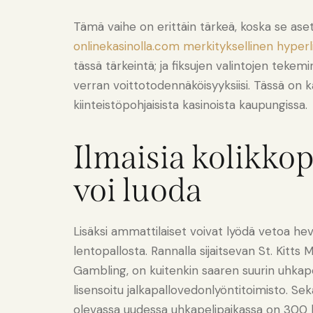
Tämä vaihe on erittäin tärkeä, koska se ase
onlinekasinolla.com merkityksellinen hyperl
tässä tärkeintä; ja fiksujen valintojen tekem
verran voittotodennäköisyyksiisi.
Tässä on ka
kiinteistöpohjaisista kasinoista kaupungissa.
Ilmaisia ​​kolikkop
voi luoda
Lisäksi ammattilaiset voivat lyödä vetoa hevos
lentopallosta. Rannalla sijaitsevan St. Kitts
Gambling, on kuitenkin saaren suurin uhkapeliy
lisensoitu jalkapallovedonlyöntitoimisto. Sekä 
olevassa uudessa uhkapelipaikassa on 300 ko