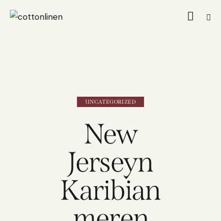
UNCATEGORIZED
New
Jerseyn
Karibian
meren