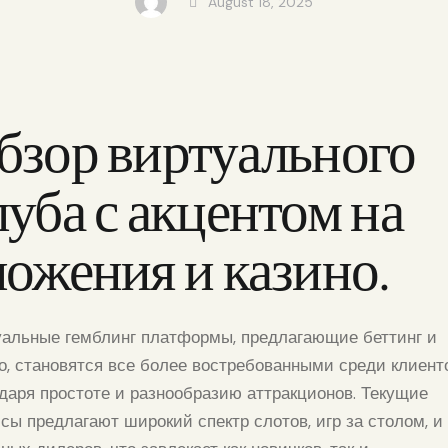
August 18, 2025
бзор виртуального
луба с акцентом на
ложения и казино.
уальные гемблинг платформы, предлагающие беттинг и
о, становятся все более востребованными среди клиент
даря простоте и разнообразию аттракционов. Текущие
сы предлагают широкий спектр слотов, игр за столом, и