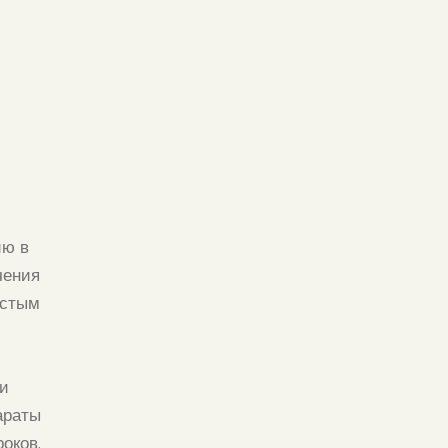
ию в
чения
остым
 и
араты
оков.