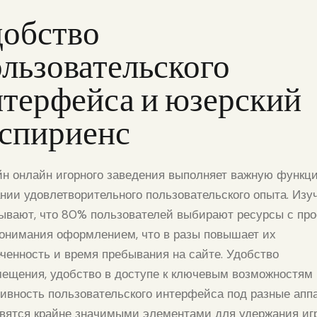
добство
льзовательского
нтерфейса и юзерский
кспириенс
н онлайн игорного заведения выполняет важную функц
нии удовлетворительного пользовательского опыта. Изу
ывают, что 80% пользователей выбирают ресурсы с пр
онимания оформлением, что в разы повышает их
ченность и время пребывания на сайте. Удобство
ещения, удобство в доступе к ключевым возможностям
ивность пользовательского интерфейса под разные апп
вятся крайне значимыми элементами для удержания игр