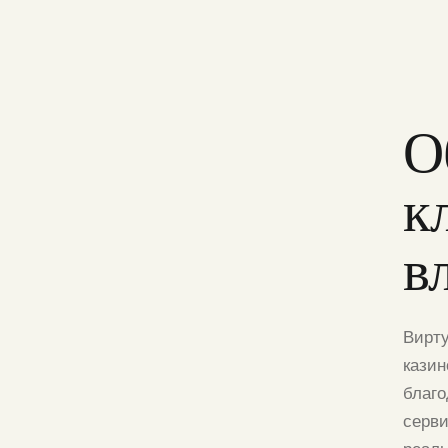
О
к
в
Вирт
казин
благо
серви