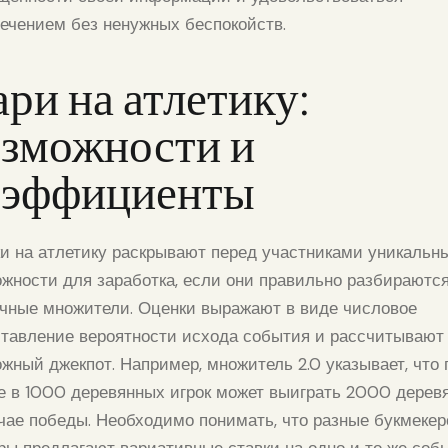
ечением без ненужных беспокойств.
ри на атлетику:
озможности и
оэффициенты
и на атлетику раскрывают перед участниками уникальн
жности для заработка, если они правильно разбираются
чные множители. Оценки выражают в виде числовое
тавление вероятности исхода события и рассчитывают
жный джекпот. Например, множитель 2.0 указывает, что 
е в 1000 деревянных игрок может выиграть 2000 дерев
чае победы. Необходимо понимать, что разные букмекер