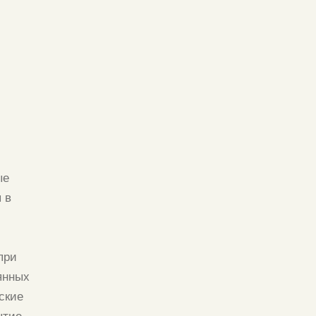
ые
 в
при
янных
ские