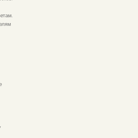
етам.
телям
е
у