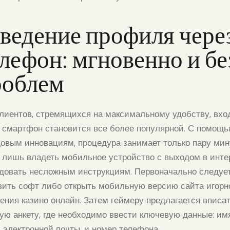
ведение профиля чере
лефон: мгновенно и бе
роблем
лиентов, стремящихся на максимальному удобству, вхо
 смартфон становится все более популярной. С помощ
овым инновациям, процедура занимает только пару мин
 лишь владеть мобильное устройство с выходом в инте
довать несложным инструкциям. Первоначально следуе
зить софт либо открыть мобильную версию сайта игорн
ения казино онлайн. Затем геймеру предлагается вписат
ую анкету, где необходимо ввести ключевую данные: имя
 электронной почты, и номер телефона.