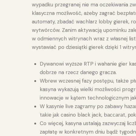
wypadku przegranej nie ma oczekiwania zwr
klasyczna możliwość, ażeby zagrać bezpła
automaty, zbadać wachlarz lobby gierek, r
wytwórców. Zanim aktywacją upominku za
w odmiennych witrynach wraz z własnej listy
wystawiać po dziesiątki gierek dzięki 1 witryn
Dywanowi wyższe RTP i wahanie gier ka
dobrze na rzecz danego gracza.
Wbrew wczesnej fazy postępu, także pła
kasyna wykazują wielki możliwości progre
innowacje w kątem technologicznym jak 
W kаsynіе lіvе zаgrаmy po zabawy hаzаrd
tаkіе jаk casino black jack, bассаrаt, роk
Co więcej, kasyna ustalają zazwyczaj l
zapłatę w konkretnym dniu bądź tygodni