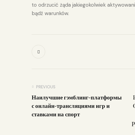
to odrzucić żąda jakiegokolwiek aktywowania
bądź warunków.
PREVIOUS
Наилучшие гэмблинг-платформы
с онлайн-трансляциями игр и
ставками на спорт
p