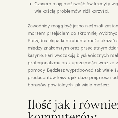
Czasem mają możliwość ów kredyty wiąz
wielkością problemów, niźli korzyści.
Zawodnicy mogą być jasno nieśmiali, zastan
morzem przejściem do skromniej wybitnyc
Porządna ekipa kontrahenta może okazać s
między znakomitym oraz przeciętnym działa
kasynie. Fani wyczekują błyskawicznych reakc
profesjonalizmu oraz uprzejmości wraz ze 
pomocy. Będziesz wypróbować tak wiele ś
producentów kasyn, jak dużo pragniesz i od
bonusów powitalnych, jak wiele możesz.
Ilość jak i równie
komputerów