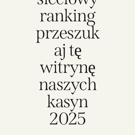
ranking
przeszuk
aj tę
witrynę
naszych
kasyn
2025