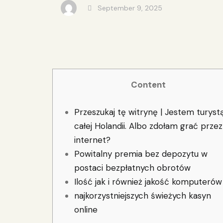
September 9, 2025
Content
Przeszukaj tę witrynę | Jestem turyst
całej Holandii. Albo zdołam grać przez
internet?
Powitalny premia bez depozytu w
postaci bezpłatnych obrotów
Ilość jak i również jakość komputerów
najkorzystniejszych świeżych kasyn
online