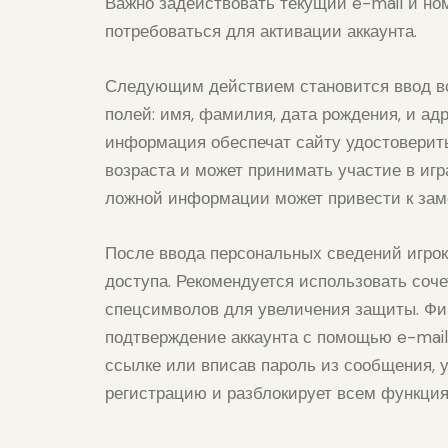
Важно задействовать текущий e-mail и ном
потребоваться для активации аккаунта.
Следующим действием становится ввод в
полей: имя, фамилия, дата рождения, и а
информация обеспечат сайту удостоверитьс
возраста и может принимать участие в игр
ложной информации может привести к замо
После ввода персональных сведений игрок
доступа. Рекомендуется использовать соче
спецсимволов для увеличения защиты. Фи
подтверждение аккаунта с помощью e-mai
ссылке или вписав пароль из сообщения, у
регистрацию и разблокирует всем функци