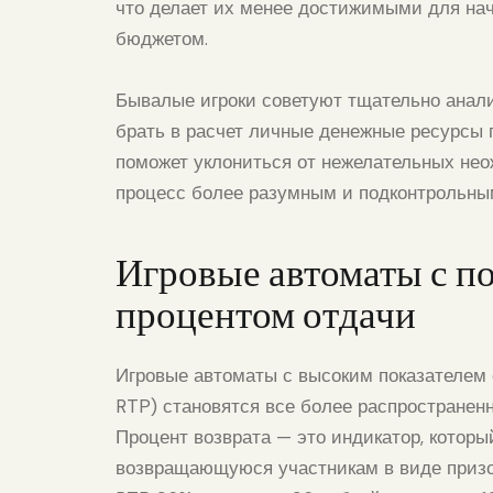
что делает их менее достижимыми для на
бюджетом.
Бывалые игроки советуют тщательно анал
брать в расчет личные денежные ресурсы 
поможет уклониться от нежелательных нео
процесс более разумным и подконтрольны
Игровые автоматы с 
процентом отдачи
Игровые автоматы с высоким показателем от
RTP) становятся все более распространен
Процент возврата — это индикатор, который
возвращающуюся участникам в виде призов