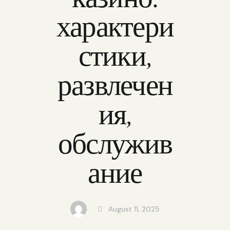
характери
стики,
развлечен
ия,
обслужив
ание
August 11, 2025