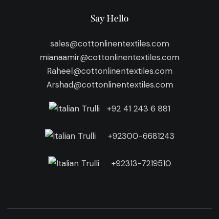
Say Hello
sales@cottonlinentextiles.com
mianaamir@cottonlinentextiles.com
Raheel@cottonlinentextiles.com
Arshad@cottonlinentextiles.com
+92 41 243 6 881
+92300-6681243
+92313-7219510