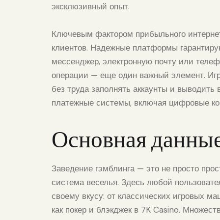
эксклюзивный опыт.
Ключевым фактором прибыльного интернет
клиентов. Надежные платформы гарантиру
мессенджер, электронную почту или телеф
операции — еще один важный элемент. Иг
без труда заполнять аккаунты и выводить
платежные системы, включая цифровые ко
Основная данные
Заведение гэмблинга — это не просто прос
система веселья. Здесь любой пользовате
своему вкусу: от классических игровых ма
как покер и блэкджек в 7K Casino. Множес