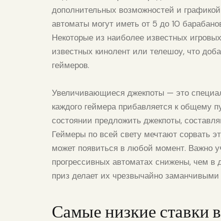
дополнительных возможностей и графикой 
автоматы могут иметь от 5 до 10 барабан
Некоторые из наиболее известных игровы
известных кинолент или телешоу, что доб
геймеров.
Увеличивающиеся джекпоты — это специаль
каждого геймера прибавляется к общему 
состоянии предложить джекпоты, составл
Геймеры по всей свету мечтают сорвать э
может появиться в любой момент. Важно у
прогрессивных автоматах снижены, чем в д
приз делает их чрезвычайно заманчивыми 
Самые низкие ставки в