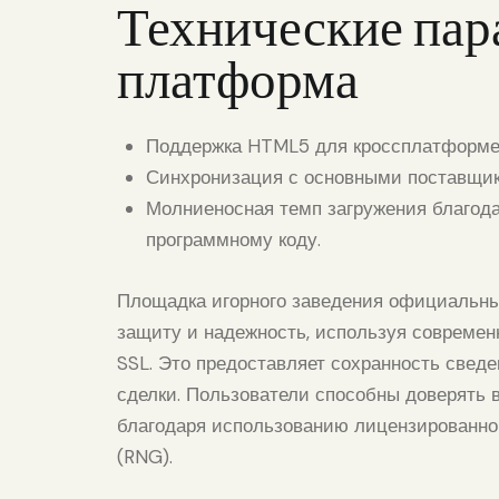
Технические пар
платформа
Поддержка HTML5 для кроссплатформе
Синхронизация с основными поставщик
Молниеносная темп загружения благод
программному коду.
Площадка игорного заведения официальны
защиту и надежность, используя современ
SSL. Это предоставляет сохранность свед
сделки. Пользователи способны доверять 
благодаря использованию лицензированног
(RNG).