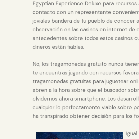
Egyptian Experience Deluxe para recursos 
contacto con un representante convenien
joviales bandera de tu pueblo de conocer 
observación en las casinos en internet de
antecedentes sobre todos estos casinos cu
dineros están fiables.
No, los tragamonedas gratuito nunca tien
te encuentras jugando con recursos favora
tragamonedas gratuitas para juguetear online
abren a la hora sobre que el buscador sobr
olvidemos ahora smartphone. Los desarroll
cualquier lo perfectamente viable sobre p
ha transpirado obtener decisión para los fo
Igual