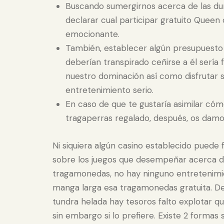
Buscando sumergirnos acerca de las du
declarar cual participar gratuito Queen of
emocionante.
También, establecer algún presupuesto 
deberían transpirado ceñirse a él serí­
nuestro dominación así­ como disfrutar 
entretenimiento serio.
En caso de que te gustaría asimilar có
tragaperras regalado, después, os dam
Ni siquiera algún casino establecido puede 
sobre los juegos que desempeñar acerca de 
tragamonedas, no hay ninguno entretenimi
manga larga esa tragamonedas gratuita. Den
tundra helada hay tesoros falto explotar 
sin embargo si lo prefiere. Existe 2 forma