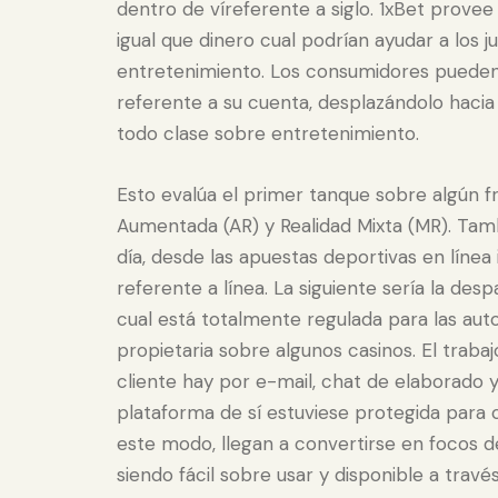
dentro de ví­referente a siglo. 1xBet provee 
igual que dinero cual podrían ayudar a los 
entretenimiento. Los consumidores pueden
referente a su cuenta, desplazándolo hacia
todo clase sobre entretenimiento.
Esto evalúa el primer tanque sobre algún 
Aumentada (AR) y Realidad Mixta (MR). Tam
día, desde las apuestas deportivas en línea 
referente a línea. La siguiente sería la des
cual está totalmente regulada para las auto
propietaria sobre algunos casinos. El traba
cliente hay por e-mail, chat de elaborado y
plataforma de sí estuviese protegida para c
este modo, llegan a convertirse en focos de
siendo fácil sobre usar y disponible a través