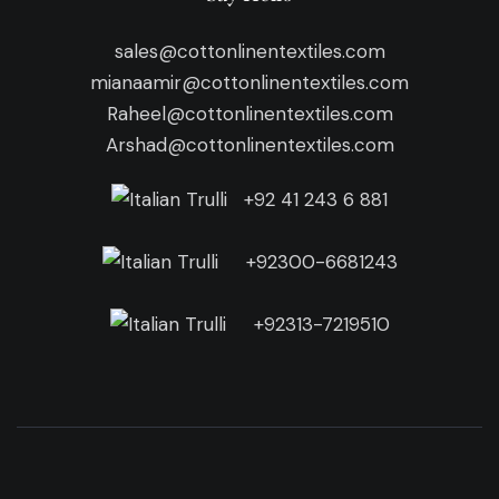
sales@cottonlinentextiles.com
mianaamir@cottonlinentextiles.com
Raheel@cottonlinentextiles.com
Arshad@cottonlinentextiles.com
+92 41 243 6 881
+92300-6681243
+92313-7219510