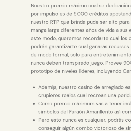
Nuestro premio máximo cual se dedicación
por impulso es de 5.000 créditos apostand
nuestro RTP que brinda pude ser alto para
manga larga diferentes años de vida a sus 
este modo, queremos recordarte cual los 
podrán garantizarte cual ganarás recurso
de modo formal, solo para entretenimiento
nunca deben transpirado juego. Provee 90
prototipo de niveles líderes, incluyendo Gam
Ademí¡s, nuestro casino de arreglado es
crupieres reales cual recrean una peric
Como premio máximum vas a tener incl
símbolos del Faraón Amarillento así­ com
Pero esto nunca es cualquier, podrás c
conseguir algún combo victorioso de sím