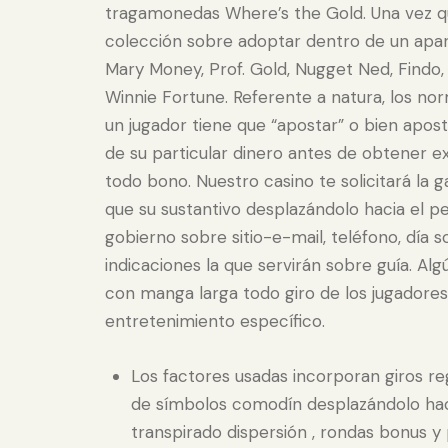
tragamonedas Where’s the Gold. Una vez que
colección sobre adoptar dentro de un apar
Mary Money, Prof. Gold, Nugget Ned, Findo,
Winnie Fortune. Referente a natura, los n
un jugador tiene que “apostar” o bien apost
de su particular dinero antes de obtener ex
todo bono. Nuestro casino te solicitará la g
que su sustantivo desplazándolo hacia el pel
gobierno sobre sitio-e-mail, teléfono, día 
indicaciones la que servirán sobre guía. A
con manga larga todo giro de los jugadores
entretenimiento específico.
Los factores usadas incorporan giros re
de símbolos comodín desplazándolo hac
transpirado dispersión , rondas bonus y