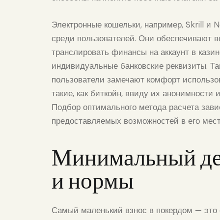
Электронные кошельки, например, Skrill и 
среди пользователей. Они обеспечивают 
транслировать финансы на аккаунт в кази
индивидуальные банковские реквизиты. Та
пользователи замечают комфорт использо
такие, как биткойн, ввиду их анонимности 
Подбор оптимального метода расчета зави
предоставляемых возможностей в его мест
Минимальный де
и нормы
Самый маленький взнос в покердом — это