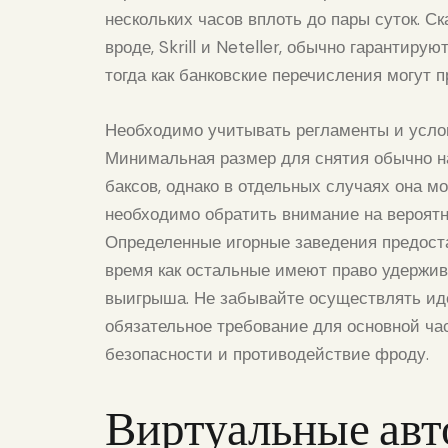
нескольких часов вплоть до пары суток. С
вроде, Skrill и Neteller, обычно гарантиру
тогда как банковские перечисления могут 
Необходимо учитывать регламенты и услов
Минимальная размер для снятия обычно н
баксов, однако в отдельных случаях она 
необходимо обратить внимание на вероятн
Определенные игорные заведения предост
время как остальные имеют право удержи
выигрыша. Не забывайте осуществлять ид
обязательное требование для основной ча
безопасности и противодействие фроду.
Виртуальные авт