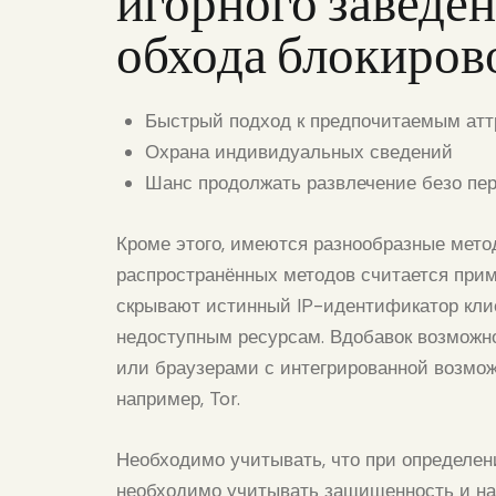
игорного заведе
обхода блокиров
Быстрый подход к предпочитаемым атт
Охрана индивидуальных сведений
Шанс продолжать развлечение безо пе
Кроме этого, имеются разнообразные мето
распространённых методов считается при
скрывают истинный IP-идентификатор клие
недоступным ресурсам. Вдобавок возможн
или браузерами с интегрированной возмож
например, Tor.
Необходимо учитывать, что при определен
необходимо учитывать защищенность и на