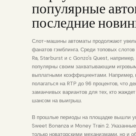
популярные авто
последние новин
Слот-машины автоматы продолжают увели
фанатов гэмблинга. Среди топовых слотов 
Ra, Starburst и с Gonzo's Quest, например,
популярны своим захватывающим игровым
выплатными коэффициентами. Например, в 
полагаться на RTP до 96 процентов, что д
заманчивых вариантов для тех, кто жажде
шансом на выигрыш.
В прошлые периоды на площадке вышли увл
Sweet Bonanza и Money Train 2. Указанные
только новаторскими механизмами, но и 