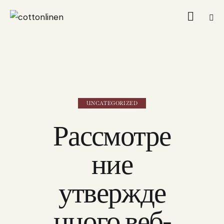
UNCATEGORIZED
Рассмотре
ние
утвержде
нного веб-