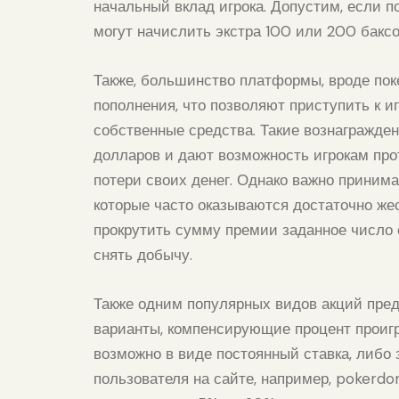
начальный вклад игрока. Допустим, если по
могут начислить экстра 100 или 200 баксо
Также, большинство платформы, вроде пок
пополнения, что позволяют приступить к и
собственные средства. Такие вознагражде
долларов и дают возможность игрокам про
потери своих денег. Однако важно приним
которые часто оказываются достаточно же
прокрутить сумму премии заданное число 
снять добычу.
Также одним популярных видов акций пре
варианты, компенсирующие процент проигр
возможно в виде постоянный ставка, либо
пользователя на сайте, например, pokerdo