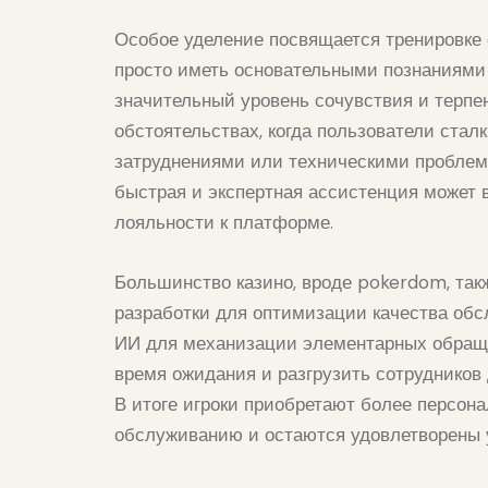
Особое уделение посвящается тренировке 
просто иметь основательными познаниями о
значительный уровень сочувствия и терпе
обстоятельствах, когда пользователи ста
затруднениями или техническими проблема
быстрая и экспертная ассистенция может 
лояльности к платформе.
Большинство казино, вроде pokerdom, та
разработки для оптимизации качества обс
ИИ для механизации элементарных обращ
время ожидания и разгрузить сотрудников
В итоге игроки приобретают более персон
обслуживанию и остаются удовлетворены 