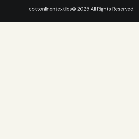
cottonlinentextiles
© 2025 All Rights Reserved.