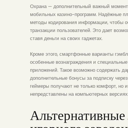
Охрана — дополнительный важный момент,
мобильных казино-программ. Надёжные п
методы кодирования информации, чтобы 
транзакции пользователей. Это дает возмо
ставя деньги на своих гаджетах.
Кроме этого, смартфонные варианты гэмб
особенные вознаграждения и специальные
приложений. Такое возможно содержать да
дополнительные бонусы за подписку через
геймеры получают не только комфорт, но и
непредставлены на компьютерных версиях 
Альтернативные