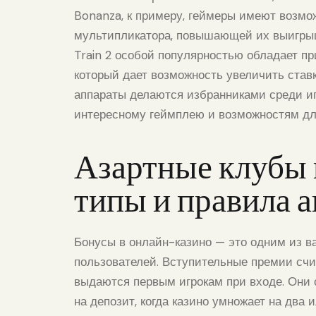
Bonanza, к примеру, геймеры имеют возмо
мультипликатора, повышающей их выигрыш
Train 2 особой популярностью обладает пр
который дает возможность увеличить ставк
аппараты делаются избранниками среди иг
интересному геймплею и возможностям дл
Азартные клубы
типы и правила 
Бонусы в онлайн-казино — это одним из 
пользователей. Вступительные премии с
выдаются первым игрокам при входе. Они 
на депозит, когда казино умножает на два 