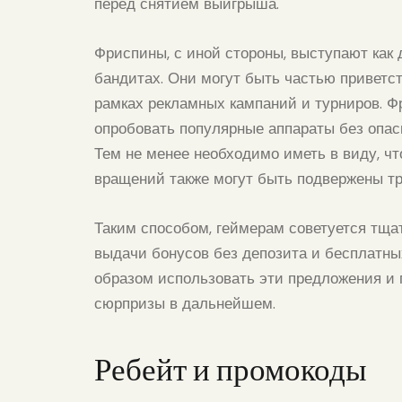
перед снятием выигрыша.
Фриспины, с иной стороны, выступают как
бандитах. Они могут быть частью приветст
рамках рекламных кампаний и турниров. 
опробовать популярные аппараты без опа
Тем не менее необходимо иметь в виду, ч
вращений также могут быть подвержены т
Таким способом, геймерам советуется тща
выдачи бонусов без депозита и бесплатн
образом использовать эти предложения и
сюрпризы в дальнейшем.
Ребейт и промокоды