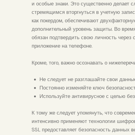
и особые знаки. Это существенно делает 
стремящимся вторгнуться в учетную запись
как покердом, обеспечивают двухфакторну
дополнительный уровень защиты. Во время
обязан подтвердить свою личность через
приложение на телефоне.
Кроме, того, важно осознавать о нижепере
Не следует не разглашайте свои данны
Постоянно изменяйте ключ безопасност
Используйте антивирусное с целью без
К тому же следует упомянуть, что совре
интенсивно применяют технологии шифров
SSL предоставляет безопасность данных в