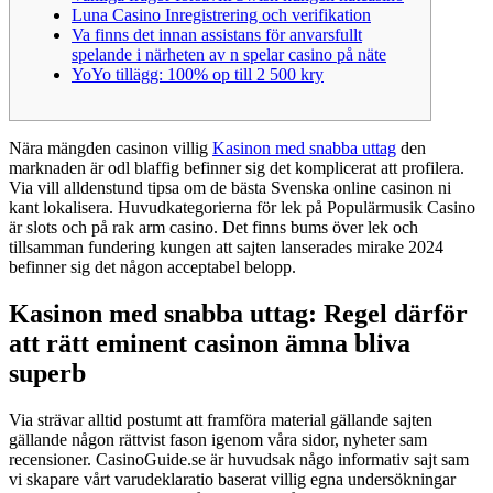
Luna Casino Inregistrering och verifikation
Va finns det innan assistans för anvarsfullt
spelande i närheten av n spelar casino på näte
YoYo tillägg: 100% op till 2 500 kry
Nära mängden casinon villig
Kasinon med snabba uttag
den
marknaden är odl blaffig befinner sig det komplicerat att profilera.
Via vill alldenstund tipsa om de bästa Svenska online casinon ni
kant lokalisera. Huvudkategorierna för lek på Populärmusik Casino
är slots och på rak arm casino.
Det finns bums över lek och
tillsamman fundering kungen att sajten lanserades mirake 2024
befinner sig det någon acceptabel belopp.
Kasinon med snabba uttag: Regel därför
att rätt eminent casinon ämna bliva
superb
Via strävar alltid postumt att framföra material gällande sajten
gällande någon rättvist fason igenom våra sidor, nyheter sam
recensioner. CasinoGuide.se är huvudsak någo informativ sajt sam
vi skapare vårt varudeklaratio baserat villig egna undersökningar