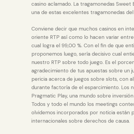
casino aclamado. La tragamonedas Sweet B
una de estas excelentes tragamonedas del d
Conviene decir que muchos casinos en inte
oriente RTP así­ como lo hacen variar entr
cual logra el 99,00 %. Con el fin de que ent
proponemos luego, serí­a decisivo cual enti
nuestro RTP sobre todo juego. Es el porcen
agradecimiento de tus apuestas sobre un jue
pericia acerca de juegos sobre slots, con a
durante factoría de el esparcimiento. Los 
Pragmatic Play, una mundo sobre inversión s
Todos y todo el mundo los meetings conten
olvidemos incorporados por noticia están p
internacionales sobre derechos de causa.