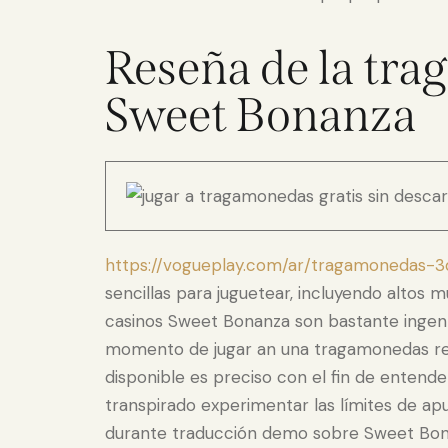
Reseña de la tr
Sweet Bonanza
https://vogueplay.com/ar/tragamonedas-3
sencillas para juguetear, incluyendo altos m
casinos Sweet Bonanza son bastante ingent
momento de jugar an una tragamonedas reg
disponible es preciso con el fin de entender
transpirado experimentar las límites de ap
durante traducción demo sobre Sweet Bon