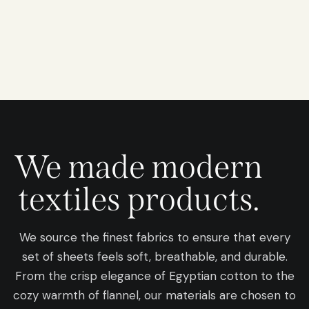
We made modern
textiles products.
We source the finest fabrics to ensure that every
set of sheets feels soft, breathable, and durable.
From the crisp elegance of Egyptian cotton to the
cozy warmth of flannel, our materials are chosen to