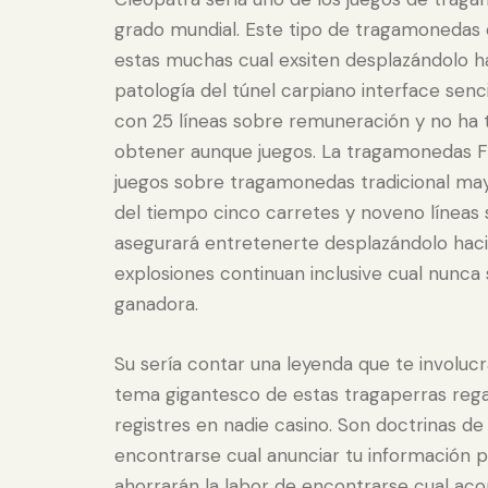
grado mundial. Este tipo de tragamonedas 
estas muchas cual exsiten desplazándolo hac
patologí­a del túnel carpiano interface senc
con 25 líneas sobre remuneración y no ha t
obtener aunque juegos. La tragamonedas Fru
juegos sobre tragamonedas tradicional ma
del tiempo cinco carretes y noveno líneas s
asegurará entretenerte desplazándolo hacia
explosiones continuan inclusive cual nunca 
ganadora.
Su serí­a contar una leyenda que te involu
tema gigantesco de estas tragaperras rega
registres en nadie casino. Son doctrinas de
encontrarse cual anunciar tu información pe
ahorrarán la labor de encontrarse cual acor