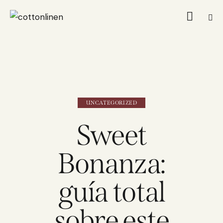
UNCATEGORIZED
Sweet
Bonanza:
guía total
sobre este