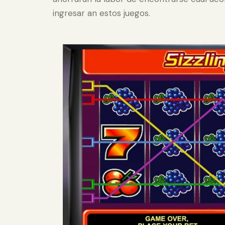
ingresar an estos juegos.