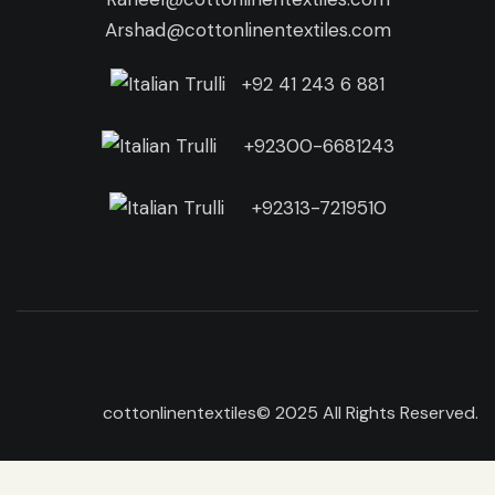
Arshad@cottonlinentextiles.com
+92 41 243 6 881
+92300-6681243
+92313-7219510
cottonlinentextiles
© 2025 All Rights Reserved.