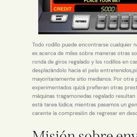
Todo rodillo puede encontrarse cualquier n
es acerca de miles sobre maneras otras sob
ronda de giros regalado y los rodillos en 
desplazándolo hacia el pelo entretenidos,p
mayoritariamente sitio medianos. Por otra 
experimentados quizá prefieran otras pres
máquinas tragamonedas regalado resultan 
está tarea lúdica; mientras pasamos un ge
carente la compresión de regresar en desc
Misión sobre env