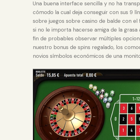
Una buena interface sencilla y no ha tran
cómodo la cual deja conseguir con sus 9 lí
sobre juegos sobre casino de balde con el f
si no le importa hacerse amiga de la grasa
fin de probables observar múltiples opcio
nuestro bonus de spins regalado, los comod
novios símbolos económicos de una monito