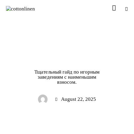
UNCATEGORIZED
Тщательный гайд по игорным
заведениям с наименьшим
взносом.
August 22, 2025