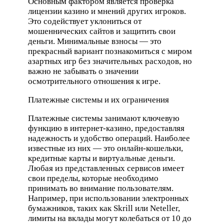
Основным фактором является проверка
лицензии казино и мнений других игроков.
Это содействует уклониться от
мошеннических сайтов и защитить свои
деньги. Минимальные взносы — это
прекрасный вариант познакомиться с миром
азартных игр без значительных расходов, но
важно не забывать о значении
осмотрительного отношения к игре.
Платежные системы и их ограничения
Платежные системы занимают ключевую
функцию в интернет-казино, предоставляя
надежность и удобство операций. Наиболее
известные из них — это онлайн-кошельки,
кредитные карты и виртуальные деньги.
Любая из представленных сервисов имеет
свои пределы, которые необходимо
принимать во внимание пользователям.
Например, при использовании электронных
бумажников, таких как Skrill или Neteller,
лимиты на вклады могут колебаться от 10 до