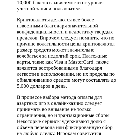
10,000 баксов в зависимости от уровня
учетной записи пользователя.
Криптовалюты делаются все более
известными благодаря значительной
конфиденциальности и недостатку твердых
пределов. Впрочем следует помнить, что по
причине волатильности цены криптовалюты
размер средств может значительно
колебаться за недолгий срок. Платежные
карты, такие как Visa и MasterCard, также
являются востребованными благодаря
легкости в использовании, но их пределы по
обналичиванию средств могут составлять до
5,000 долларов в день.
В процессе выбора метода оплаты для
азартных игр в онлайн-казино следует
принимать во внимание не только
ограничения, но и транзакционные сборы.
Некоторые сервисы удерживают долю с
объема перевода или фиксированную сбор
на любую сделку. Игрокам советуется