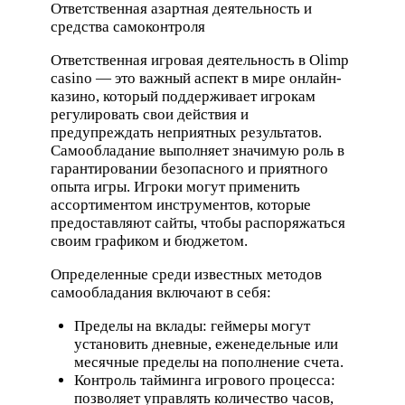
Ответственная азартная деятельность и
средства самоконтроля
Ответственная игровая деятельность в Olimp
casino — это важный аспект в мире онлайн-
казино, который поддерживает игрокам
регулировать свои действия и
предупреждать неприятных результатов.
Самообладание выполняет значимую роль в
гарантировании безопасного и приятного
опыта игры. Игроки могут применить
ассортиментом инструментов, которые
предоставляют сайты, чтобы распоряжаться
своим графиком и бюджетом.
Определенные среди известных методов
самообладания включают в себя:
Пределы на вклады: геймеры могут
установить дневные, еженедельные или
месячные пределы на пополнение счета.
Контроль тайминга игрового процесса:
позволяет управлять количество часов,