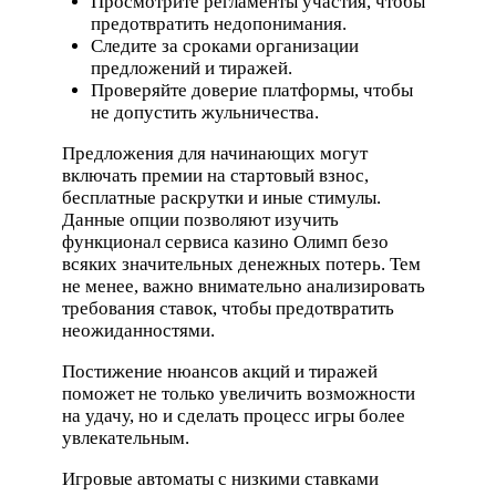
Просмотрите регламенты участия, чтобы
предотвратить недопонимания.
Следите за сроками организации
предложений и тиражей.
Проверяйте доверие платформы, чтобы
не допустить жульничества.
Предложения для начинающих могут
включать премии на стартовый взнос,
бесплатные раскрутки и иные стимулы.
Данные опции позволяют изучить
функционал сервиса казино Олимп безо
всяких значительных денежных потерь. Тем
не менее, важно внимательно анализировать
требования ставок, чтобы предотвратить
неожиданностями.
Постижение нюансов акций и тиражей
поможет не только увеличить возможности
на удачу, но и сделать процесс игры более
увлекательным.
Игровые автоматы с низкими ставками