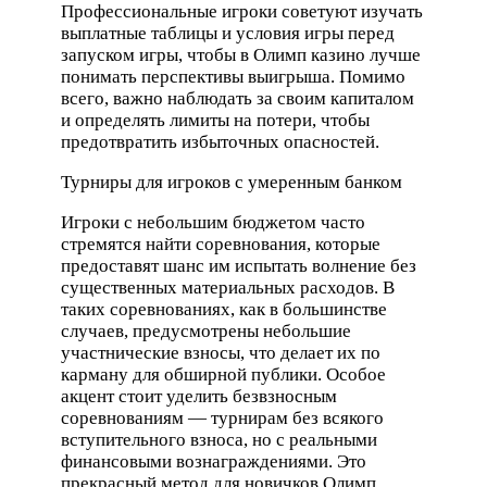
Профессиональные игроки советуют изучать
выплатные таблицы и условия игры перед
запуском игры, чтобы в Олимп казино лучше
понимать перспективы выигрыша. Помимо
всего, важно наблюдать за своим капиталом
и определять лимиты на потери, чтобы
предотвратить избыточных опасностей.
Турниры для игроков с умеренным банком
Игроки с небольшим бюджетом часто
стремятся найти соревнования, которые
предоставят шанс им испытать волнение без
существенных материальных расходов. В
таких соревнованиях, как в большинстве
случаев, предусмотрены небольшие
участнические взносы, что делает их по
карману для обширной публики. Особое
акцент стоит уделить безвзносным
соревнованиям — турнирам без всякого
вступительного взноса, но с реальными
финансовыми вознаграждениями. Это
прекрасный метод для новичков Олимп