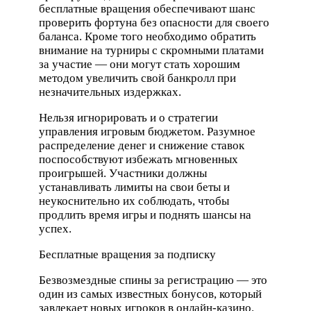
бесплатные вращения обеспечивают шанс
проверить фортуна без опасности для своего
баланса. Кроме того необходимо обратить
внимание на турниры с скромными платами
за участие — они могут стать хорошим
методом увеличить свой банкролл при
незначительных издержках.
Нельзя игнорировать и о стратегии
управления игровым бюджетом. Разумное
распределение денег и снижение ставок
поспособствуют избежать мгновенных
проигрышей. Участники должны
устанавливать лимиты на свои беты и
неукоснительно их соблюдать, чтобы
продлить время игры и поднять шансы на
успех.
Бесплатные вращения за подписку
Безвозмездные спины за регистрацию — это
один из самых известных бонусов, который
завлекает новых игроков в онлайн-казино.