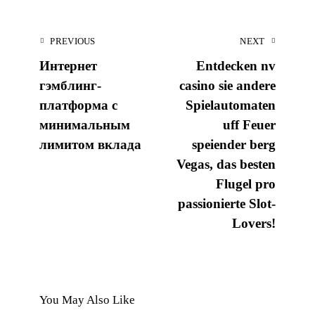
PREVIOUS
NEXT
Интернет
Entdecken nv
гэмблинг-
casino sie andere
платформа с
Spielautomaten
минимальным
uff Feuer
лимитом вклада
speiender berg
Vegas, das besten
Flugel pro
passionierte Slot-
Lovers!
You May Also Like