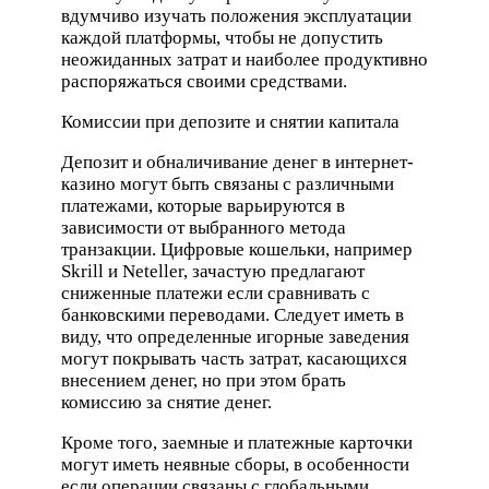
вдумчиво изучать положения эксплуатации
каждой платформы, чтобы не допустить
неожиданных затрат и наиболее продуктивно
распоряжаться своими средствами.
Комиссии при депозите и снятии капитала
Депозит и обналичивание денег в интернет-
казино могут быть связаны с различными
платежами, которые варьируются в
зависимости от выбранного метода
транзакции. Цифровые кошельки, например
Skrill и Neteller, зачастую предлагают
сниженные платежи если сравнивать с
банковскими переводами. Следует иметь в
виду, что определенные игорные заведения
могут покрывать часть затрат, касающихся
внесением денег, но при этом брать
комиссию за снятие денег.
Кроме того, заемные и платежные карточки
могут иметь неявные сборы, в особенности
если операции связаны с глобальными