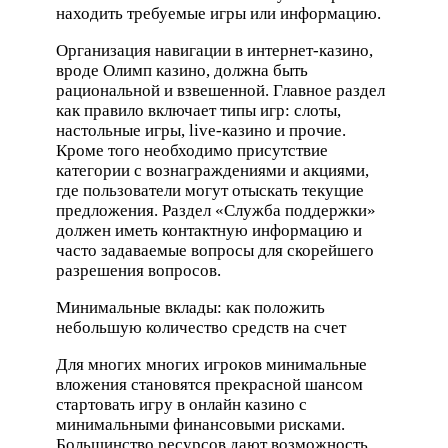
находить требуемые игры или информацию.
Организация навигации в интернет-казино,
вроде Олимп казино, должна быть
рациональной и взвешенной. Главное раздел
как правило включает типы игр: слоты,
настольные игры, live-казино и прочие.
Кроме того необходимо присутствие
категории с вознаграждениями и акциями,
где пользователи могут отыскать текущие
предложения. Раздел «Служба поддержки»
должен иметь контактную информацию и
часто задаваемые вопросы для скорейшего
разрешения вопросов.
Минимальные вклады: как положить
небольшую количество средств на счет
Для многих многих игроков минимальные
вложения становятся прекрасной шансом
стартовать игру в онлайн казино с
минимальными финансовыми рисками.
Большинство ресурсов дают возможность