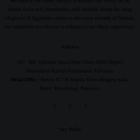
We source the finest fabrics to ensure that every set of
sheets feels soft, breathable, and durable. From the crisp
elegance of Egyptian cotton to the cozy warmth of flannel,
our materials are chosen to enhance your sleep experience.
Address
197 . RB. Talawan Road,Near Govt. Girls Higher
Secondary School,Faisalabad, Pakistan.
Head Offic :
House # 7-B Wapda Town Bhagey wala
Road Faisalabad, Pakistan.
Say Hello