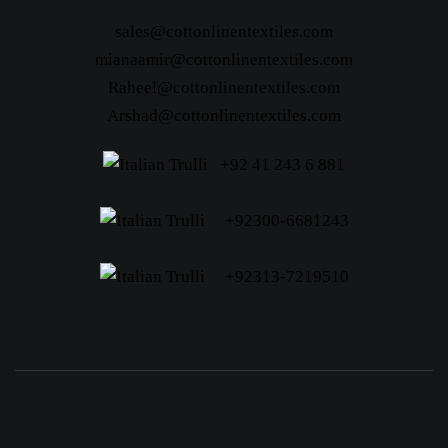
sales@cottonlinentextiles.com
mianaamir@cottonlinentextiles.com
Raheel@cottonlinentextiles.com
Arshad@cottonlinentextiles.com
+92 41 243 6 881
+92300-6681243
+92313-7219510