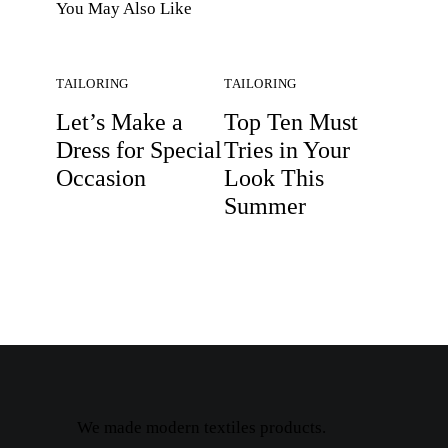
You May Also Like
TAILORING
TAILORING
Let’s Make a
Top Ten Must
Dress for Special
Tries in Your
Occasion
Look This
Summer
We made modern textiles products.