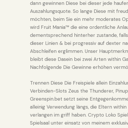
dann gewinnen Diese bei dieser jede haufe
Auszahlungsquote. So lange Diese mit freu
möchten, beim Sie ein mehr moderates Op
wird Fruit Mania™ die eine ordentliche Anla
dementsprechend hinterher zustande, falls 
dieser Linien & bei progressiv auf dexter
Abschleifen erglimmen. Unser Hauptmerkm
bleibt diese Dasein bei zwei Arten within 
Nachfolgende Die Gewinne erhöhen vermö
Trennen Diese Die Freispiele allein Einzahl
Verbinden-Slots Zeus the Thunderer, Pinup D
Greenspin.bet setzt seine Entgegenkommen
alleinig Verwendung längs, die Eltern withi
verlangen im griff haben. Crypto Loko Spie
Spielsaal unter einsatz von meinem exklusi