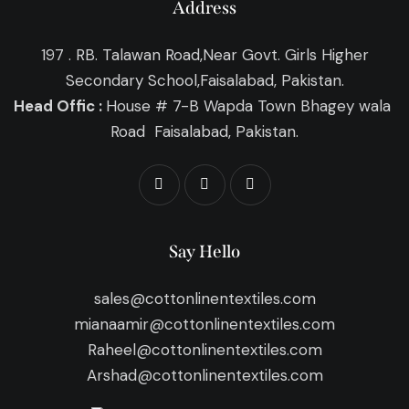
Address
197 . RB. Talawan Road,Near Govt. Girls Higher
Secondary School,Faisalabad, Pakistan.
Head Offic :
House # 7-B Wapda Town Bhagey wala
Road Faisalabad, Pakistan.
Say Hello
sales@cottonlinentextiles.com
mianaamir@cottonlinentextiles.com
Raheel@cottonlinentextiles.com
Arshad@cottonlinentextiles.com