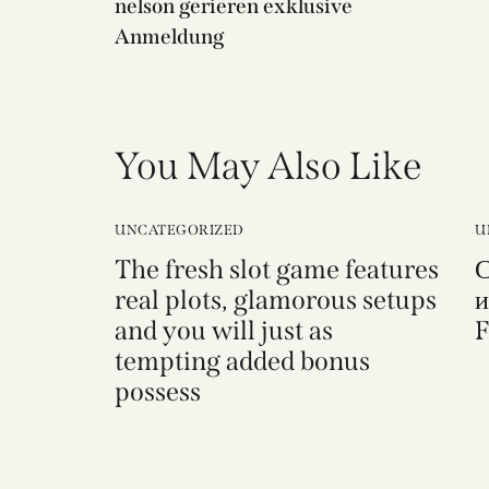
nelson gerieren exklusive
Anmeldung
You May Also Like
UNCATEGORIZED
U
The fresh slot game features
С
real plots, glamorous setups
и
and you will just as
F
tempting added bonus
possess