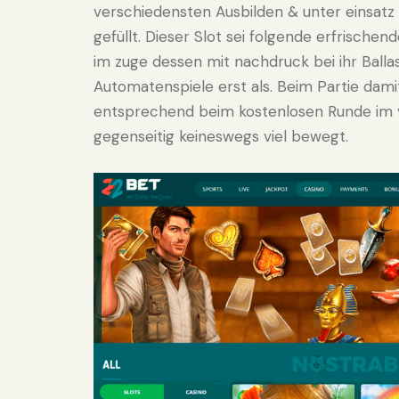
verschiedensten Ausbilden & unter einsatz 
gefüllt. Dieser Slot sei folgende erfrisch
im zuge dessen mit nachdruck bei ihr Ball
Automatenspiele erst als. Beim Partie dami
entsprechend beim kostenlosen Runde im v
gegenseitig keineswegs viel bewegt.