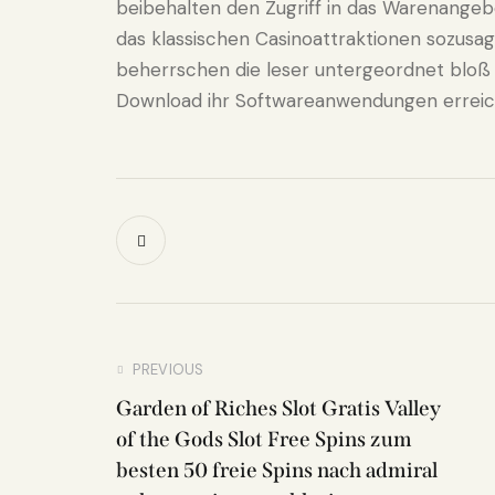
beibehalten den Zugriff in das Warenangeb
das klassischen Casinoattraktionen sozusag
beherrschen die leser untergeordnet bloß
Download ihr Softwareanwendungen errei
PREVIOUS
Garden of Riches Slot Gratis Valley
of the Gods Slot Free Spins zum
besten 50 freie Spins nach admiral