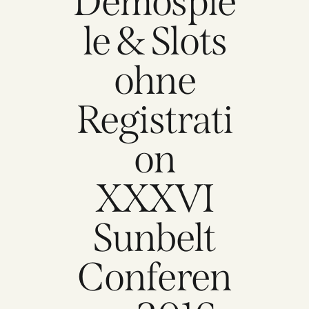
Demospie
le & Slots
ohne
Registrati
on
XXXVI
Sunbelt
Conferen