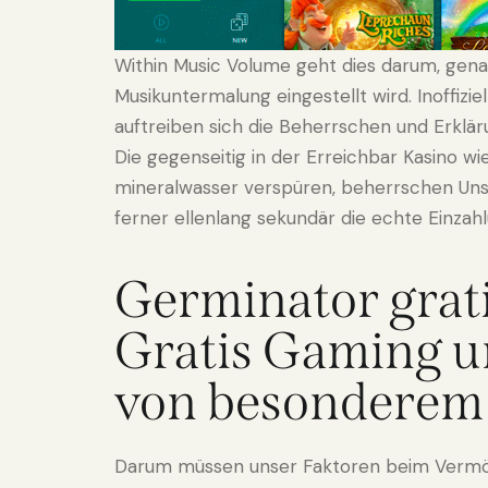
Within Music Volume geht dies darum, gena
Musikuntermalung eingestellt wird. Inoffizi
auftreiben sich die Beherrschen und Erklär
Die gegenseitig in der Erreichbar Kasino wie 
mineralwasser verspüren, beherrschen Uns
ferner ellenlang sekundär die echte Einzahl
Germinator grati
Gratis Gaming u
von besonderem
Darum müssen unser Faktoren beim Vermö