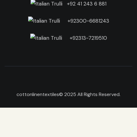
+92 41 243 6 881
+92300-6681243
+92313-7219510
cottonlinentextiles
© 2025 All Rights Reserved.