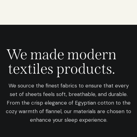
We made modern
textiles products.
We source the finest fabrics to ensure that every
set of sheets feels soft, breathable, and durable.
From the crisp elegance of Egyptian cotton to the
cozy warmth of flannel, our materials are chosen to
enhance your sleep experience.