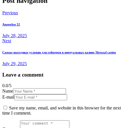
Post navigation
Previous
Anapolon 32
July 28, 2025
Next
Самые выгодные условия для геймеров в виртуальных казино Slotozal casino
July 29, 2025
Leave a comment
0.0
/
5
Name
E-mail
Save my name, email, and website in this browser for the next
time I comment.